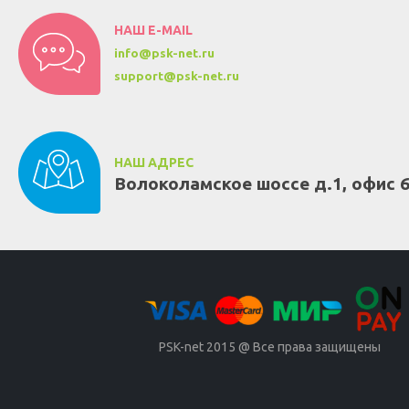
НАШ E-MAIL
info@psk-net.ru
support@psk-net.ru
НАШ АДРЕС
Волоколамское шоссе д.1, офис 
PSK-net 2015 @ Все права защищены