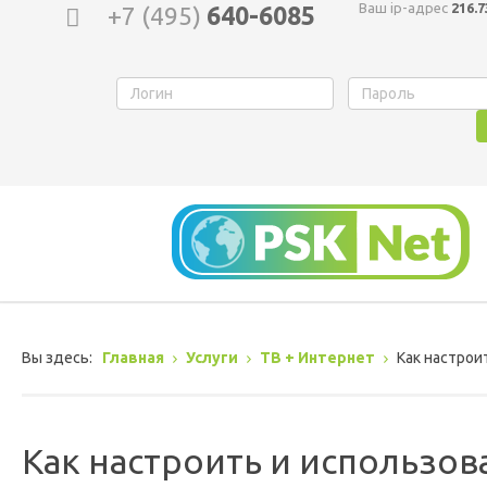
Ваш ip-адрес
216.7
+7 (495)
640-6085
Вы здесь:
Главная
Услуги
ТВ + Интернет
Как настрои
Как настроить и использов