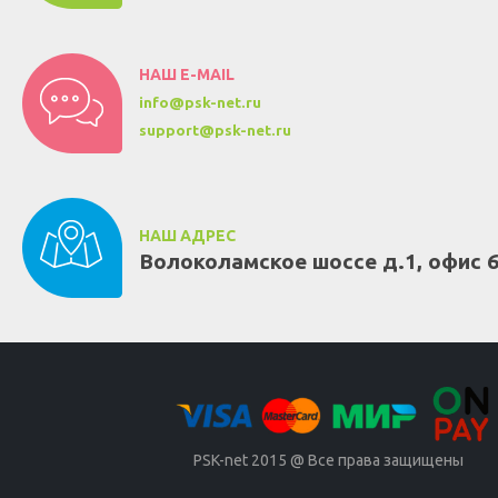
НАШ E-MAIL
info@psk-net.ru
support@psk-net.ru
НАШ АДРЕС
Волоколамское шоссе д.1, офис 
PSK-net 2015 @ Все права защищены